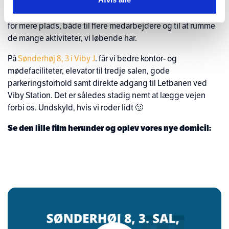
processen for hjemtagning af administrationen af vores
investorers ejendomme, som vi har påbegyndt. Vi har brug
for mere plads, både til flere medarbejdere og til at rumme
de mange aktiviteter, vi løbende har.
På
Sønderhøj 8, 3 i Viby J
. får vi bedre kontor- og
mødefaciliteter, elevator til tredje salen, gode
parkeringsforhold samt direkte adgang til Letbanen ved
Viby Station. Det er således stadig nemt at lægge vejen
forbi os. Undskyld, hvis vi roder lidt 🙂
Se den lille film herunder og oplev vores nye domicil: