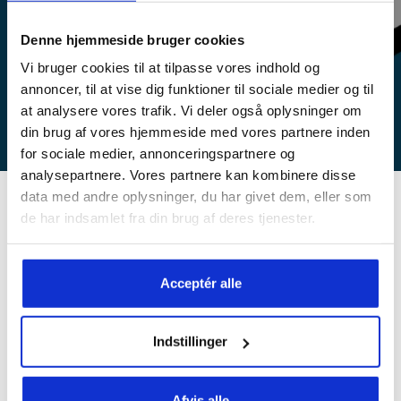
Denne hjemmeside bruger cookies
Vi bruger cookies til at tilpasse vores indhold og
annoncer, til at vise dig funktioner til sociale medier og til
at analysere vores trafik. Vi deler også oplysninger om
din brug af vores hjemmeside med vores partnere inden
for sociale medier, annonceringspartnere og
analysepartnere. Vores partnere kan kombinere disse
data med andre oplysninger, du har givet dem, eller som
de har indsamlet fra din brug af deres tjenester.
Crescendo flytter
Vi glæder os. Fredag den 17. februar siger vi goddag til et
fuldstændig nyt kontor, der er indrettet til os på 3. sal på
Acceptér alle
toppen af Sønderhøj 8 i Viby J. og farvel til lokalerne på Chr.
X’s Vej, som gennem de sidste 15 år har dannet rammerne
Indstillinger
for vores virke.
De nye lækre lokaler giver os mulighed for at fortsætte
Afvis alle