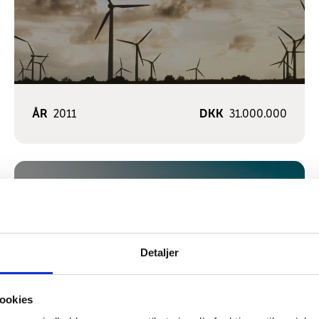
ÅR
2011
DKK
31.000.000
K/S SOLAR
Detaljer
MARKT
BIBART
ookies