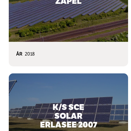
ZAPEL
ÅR
2018
K/S SCE
SOLAR
ERLASEE 2007