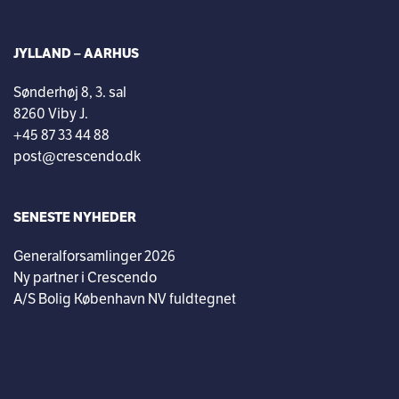
JYLLAND – AARHUS
Sønderhøj 8, 3. sal
8260 Viby J.
+45 87 33 44 88
post@crescendo.dk
SENESTE NYHEDER
Generalforsamlinger 2026
Ny partner i Crescendo
A/S Bolig København NV fuldtegnet