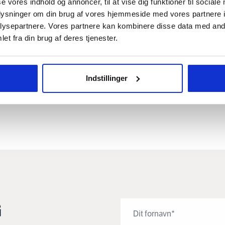
se vores indhold og annoncer, til at vise dig funktioner til sociale
oplysninger om din brug af vores hjemmeside med vores partnere i
ysepartnere. Vores partnere kan kombinere disse data med andr
et fra din brug af deres tjenester.
ÅR
2008
DKK
52.000.000
Indstillinger
G