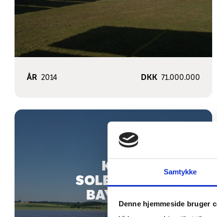
ÅR
2014
DKK
71.000.000
K/S
Samtykke
SOLENERGI
BAYERN
Denne hjemmeside bruger c