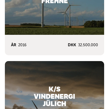
FREHNE
ÅR
2016
DKK
32.500.000
K/S
VINDENERGI
JÜLICH