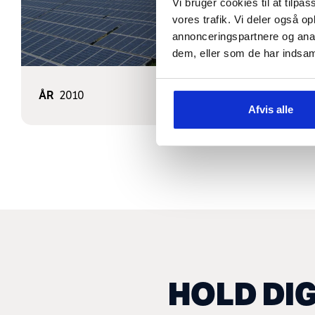
Vi bruger cookies til at tilpas
vores trafik. Vi deler også 
annonceringspartnere og anal
dem, eller som de har indsaml
ÅR
2010
DKK
105.000.000
Afvis alle
HOLD DI