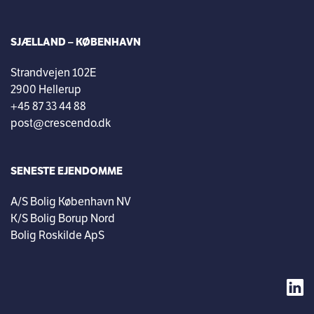
SJÆLLAND – KØBENHAVN
Strandvejen 102E
2900 Hellerup
+45 87 33 44 88
post@crescendo.dk
SENESTE EJENDOMME
A/S Bolig København NV
K/S Bolig Borup Nord
Bolig Roskilde ApS