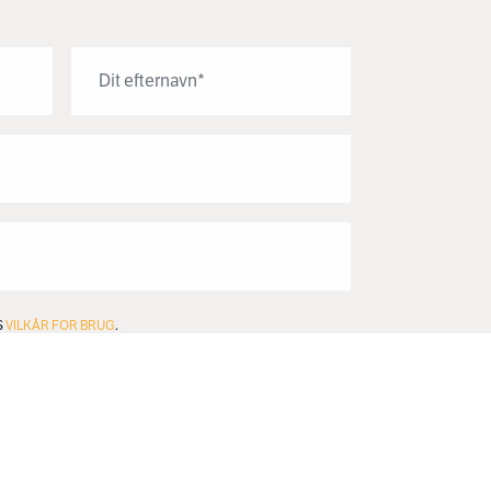
S
VILKÅR FOR BRUG
.