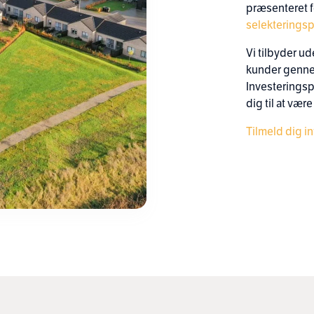
præsenteret f
selekterings
Vi tilbyder u
kunder genne
Investeringspr
dig til at vær
Tilmeld dig in