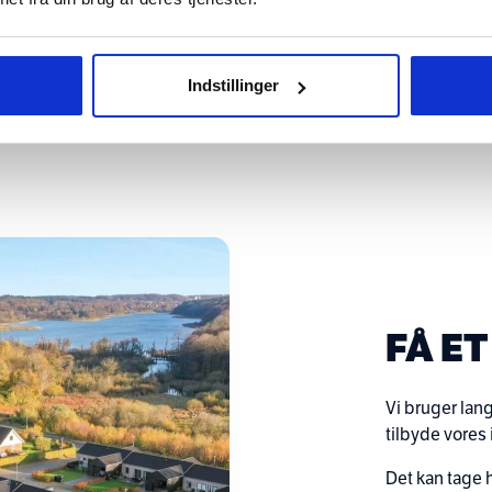
Indstillinger
FÅ E
Vi bruger lang
tilbyde vores 
Det kan tage ha