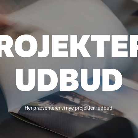
ROJEKTER
UDBUD
Her præsenterer vi nye projekter i udbud.