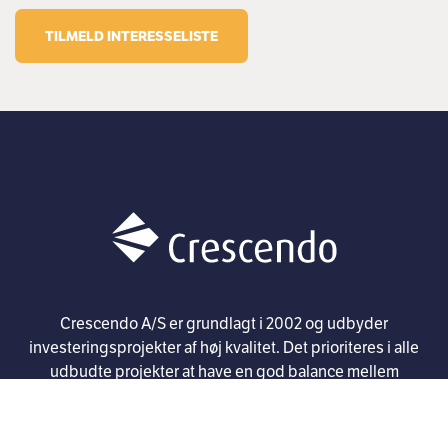
TILMELD INTERESSELISTE
Crescendo A/S er grundlagt i 2002 og udbyder
investeringsprojekter af høj kvalitet. Det prioriteres i alle
udbudte projekter at have en god balance mellem
sikkerhed og afkast. Crescendo har formidlet ca. 80
investeringsprojekter med en samlet projektsum på ca.
DKK 5 mia. til ca. 300 formuende personer og selskaber.