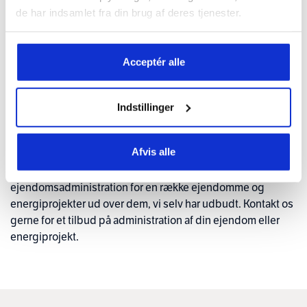
de har indsamlet fra din brug af deres tjenester.
Crescendo Asset Management ApS har indgået ny aftale
om selskabs- og ejendomsadministration med
Partnerselskabet Kristrup Ejendomme, som ejer
Acceptér alle
ejendommen Engboulevarden 1 i Randers.
Der er tale om en velbeliggende erhvervsejendom i
Indstillinger
bydelen Kristrup udlejet til Fakta og Tandlægerne
Engboulevarden. Vi takker for tilliden og byder velkommen
til 4 nye investorer i Crescendo-netværket.
Afvis alle
Crescendo Asset Management ApS varetager selskabs- og
ejendomsadministration for en række ejendomme og
energiprojekter ud over dem, vi selv har udbudt. Kontakt os
gerne for et tilbud på administration af din ejendom eller
energiprojekt.