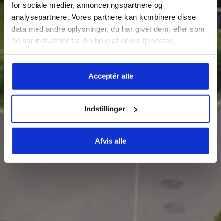
A/S BOLIG FIREBYER –
for sociale medier, annonceringspartnere og
analysepartnere. Vores partnere kan kombinere disse
LUND
data med andre oplysninger, du har givet dem, eller som
de har indsamlet fra din brug af deres tjenester.
Acceptér alle
Indstillinger
Afvis alle