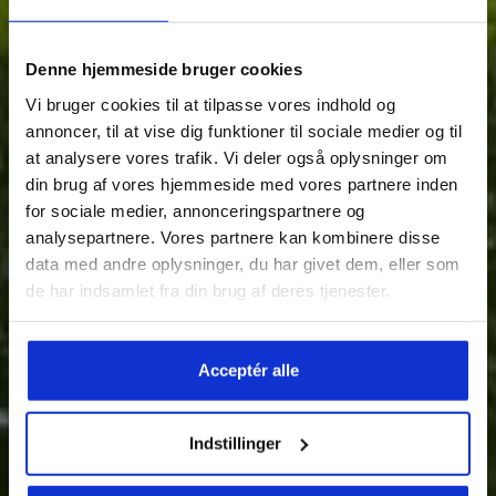
Denne hjemmeside bruger cookies
Vi bruger cookies til at tilpasse vores indhold og
annoncer, til at vise dig funktioner til sociale medier og til
at analysere vores trafik. Vi deler også oplysninger om
GENNEMSNITLIG ÅRLIG UDLODNING PÅ MERE END 9%
din brug af vores hjemmeside med vores partnere inden
K/S BOLIG HOLSTEBRO
for sociale medier, annonceringspartnere og
analysepartnere. Vores partnere kan kombinere disse
VEJLE
data med andre oplysninger, du har givet dem, eller som
de har indsamlet fra din brug af deres tjenester.
Acceptér alle
Indstillinger