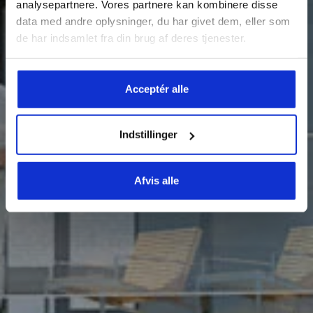
analysepartnere. Vores partnere kan kombinere disse
– HØRNING
data med andre oplysninger, du har givet dem, eller som
de har indsamlet fra din brug af deres tjenester.
Acceptér alle
Indstillinger
Afvis alle