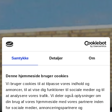
Samtykke
Detaljer
Om
Denne hjemmeside bruger cookies
Vi bruger cookies til at tilpasse vores indhold og
annoncer, til at vise dig funktioner til sociale medier og til
at analysere vores trafik. Vi deler også oplysninger om
16 RÆKKEVILLAER I HØRNINGPARKEN
din brug af vores hjemmeside med vores partnere inden
K/S BOLIG ØSTJYLLAND
for sociale medier, annonceringspartnere og