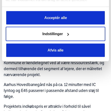
I det gamle rådhus på Adelgade 36 i centrum af
Skanderborg, tilbyder Crescendo en attraktiv
investeringsmulighed i form af 20 nyrenoverede
Acceptér alle
lejligheder, hvor kvalitet og æstetik er nøgleordene i
ombygningen.
Indstillinger
Skanderborg er en by i vækst med en forventet stigning i
indbyggerantallet på cirka 18% frem til 2036, svarende til
godt 11.000 nye borgere.
Afvis alle
Statistikken viser, at den nye borger i Skanderborg
Kommune er kendetegnet ved at være ressourcestærk, og
dermed tilhørende det segment af lejere, der er målrettet
nærværende projekt.
Aarhus Hovedbanegård nås på ca. 12 minutter med IC
lyntog og E45 passerer i passende afstand uden støj til
følge.
Projektets indkøbspris er attraktiv i forhold til såvel