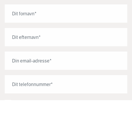
JEG ACCEPTERER CRESCENDO'S
VILKÅR FOR BRUG
.
TILMELD INTERESSELISTE