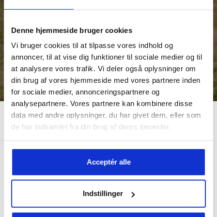
Denne hjemmeside bruger cookies
Vi bruger cookies til at tilpasse vores indhold og
annoncer, til at vise dig funktioner til sociale medier og til
at analysere vores trafik. Vi deler også oplysninger om
din brug af vores hjemmeside med vores partnere inden
for sociale medier, annonceringspartnere og
analysepartnere. Vores partnere kan kombinere disse
data med andre oplysninger, du har givet dem, eller som
de har indsamlet fra din brug af deres tjenester.
Ejendomsprojektet
A/S Bolig Emilsvej
i det nordvestlige
Silkeborg ved attraktive Buskelund er nu fuldtegnet.
Investorerne kigger her ind i et ejendomsprojekt, hvor de
Acceptér alle
med en 10% ejerandel på DKK 2.900.000 opnår en IRR på
7,17%, og ejendommens startafkast ligger på 4,41%.
Indstillinger
De 34 rækkehuse, som er opført i Levehuse A/S’ kendte høje
kvalitet, ligger i et roligt område med nem adgang til skole,