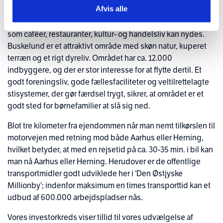
Afvis alle
daginstitution, idrætsfaciliteter og indkøbsmuligheder. Der
er kun 5 km. til Silkeborg bymidte, hvor bylivets faciliteter
som caféer, restauranter, kultur- og handelsliv kan nydes.
Buskelund er et attraktivt område med skøn natur, kuperet
terræn og et rigt dyreliv. Området har ca. 12.000
indbyggere, og der er stor interesse for at flytte dertil. Et
godt foreningsliv, gode fællesfaciliteter og veltilrettelagte
stisystemer, der gør færdsel trygt, sikrer, at området er et
godt sted for børnefamilier at slå sig ned.
Blot tre kilometer fra ejendommen når man nemt tilkørslen til
motorvejen med retning mod både Aarhus eller Herning,
hvilket betyder, at med en rejsetid på ca. 30-35 min. i bil kan
man nå Aarhus eller Herning. Herudover er de offentlige
transportmidler godt udviklede her i ‘Den Østjyske
Millionby’; indenfor maksimum en times transporttid kan et
udbud af 600.000 arbejdspladser nås.
Vores investorkreds viser tillid til vores udvælgelse af