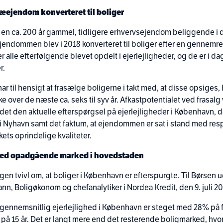
æejendom konverteret til boliger
m en ca. 200 år gammel, tidligere erhvervsejendom beliggende i d
endommen blev i 2018 konverteret til boliger efter en gennemre
er alle efterfølgende blevet opdelt i ejerlejligheder, og de er i dag
r.
ar til hensigt at frasælge boligerne i takt med, at disse opsiges, 
ke over de næste ca. seks til syv år. Afkastpotentialet ved frasal
det den aktuelle efterspørgsel på ejerlejligheder i København, 
 Nyhavn samt det faktum, at ejendommen er sat i stand med resp
ts oprindelige kvaliteter.
ghed opadgående marked i hovedstaden
gen tvivl om, at boliger i København er efterspurgte. Til Børsen u
nn, Boligøkonom og chefanalytiker i Nordea Kredit, den 9. juli 20
 gennemsnitlig ejerlejlighed i København er steget med 28% på 
 på 15 år. Det er langt mere end det resterende boligmarked, hvor