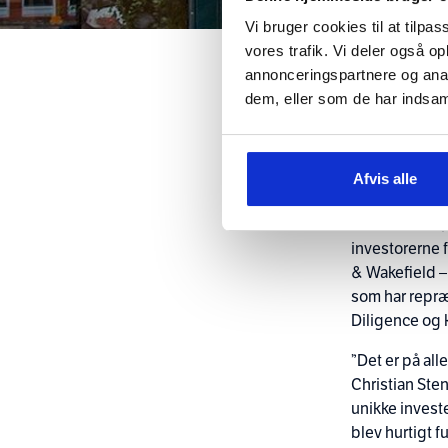
Vi bruger cookies til at tilpas
vores trafik. Vi deler også 
annonceringspartnere og anal
dem, eller som de har indsaml
Crescendo A/
fuldtegnet af 
Afvis alle
alle de involv
Crescendo A/S
investorerne f
& Wakefield 
som har repræ
Diligence og
”Det er på al
Christian Ste
unikke invest
blev hurtigt 