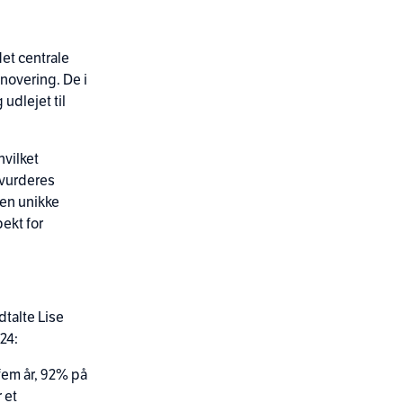
et centrale
novering. De i
 udlejet til
hvilket
g vurderes
den unikke
ekt for
dtalte Lise
24:
fem år, 92% på
 et