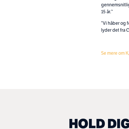
gennemsnitlig
15 år.”
”Vi håber og f
lyder det fra 
Se mere om K
HOLD DI