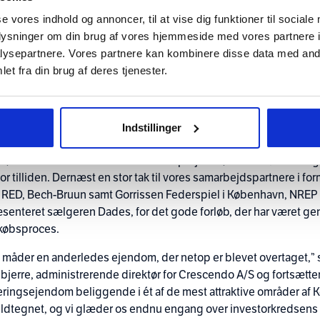
se vores indhold og annoncer, til at vise dig funktioner til sociale
oplysninger om din brug af vores hjemmeside med vores partnere i
ysepartnere. Vores partnere kan kombinere disse data med andr
et fra din brug af deres tjenester.
S deler nyheden om at, ejendommen Nyhavn 31 i sensommeren 
en dedikeret kreds af investorer. Ultimo oktober er overtagelsen 
Indstillinger
erede parters fulde tilfredshed.
, der siden 2002 har formidlet +80 projekter, takker i første om
or tilliden. Dernæst en stor tak til vores samarbejdspartnere i f
– RED, Bech-Bruun samt Gorrissen Federspiel i København, NRE
senteret sælgeren Dades, for det gode forløb, der har været 
 købsproces.
le måder en anderledes ejendom, der netop er blevet overtaget,” 
nbjerre, administrerende direktør for Crescendo A/S og fortsætte
eringsejendom beliggende i ét af de mest attraktive områder af
fuldtegnet, og vi glæder os endnu engang over investorkredsens st