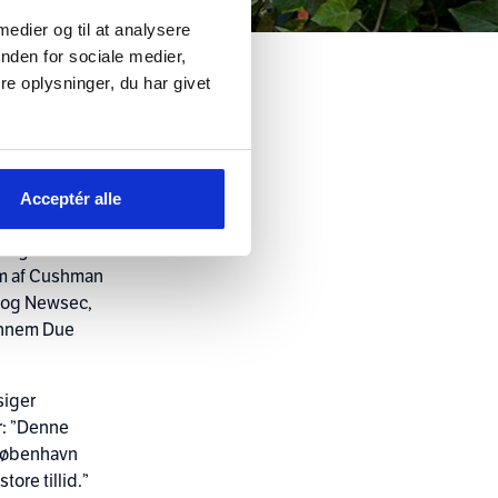
 medier og til at analysere
nden for sociale medier,
e oplysninger, du har givet
blev
gennemført til
Acceptér alle
gang
orm af Cushman
P og Newsec,
gennem Due
siger
r: ”Denne
 København
ore tillid.”