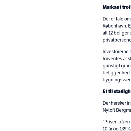
Markant trof
Der er tale o
København. Ej
alt 12 boliger 
privatpersone
Investorerne h
forventes at s
gunstigt grun
beliggenhed i
bygningsværke
Et til stadi
Der hersker in
Nytoft Bergma
”Prisen på en
10 år og 139%