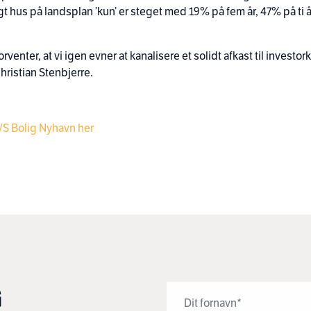
t hus på landsplan ’kun’ er steget med 19% på fem år, 47% på ti 
orventer, at vi igen evner at kanalisere et solidt afkast til investo
Christian Stenbjerre.
/S Bolig Nyhavn her
G