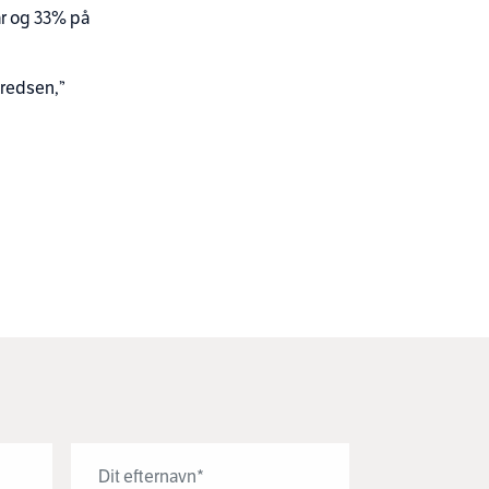
år og 33% på
rkredsen,”