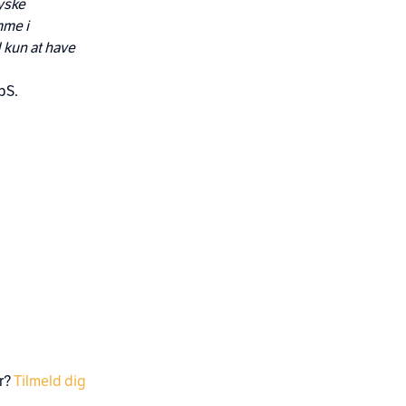
jyske
mme i
 kun at have
pS.
er?
Tilmeld dig