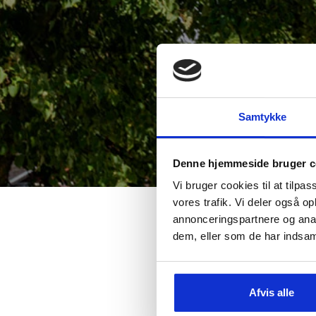
Samtykke
Denne hjemmeside bruger c
Vi bruger cookies til at tilpas
vores trafik. Vi deler også 
annonceringspartnere og anal
dem, eller som de har indsaml
Ejendomdanma
særligt i Re
Afvis alle
Aarhus er som 