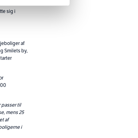
tudietiden
te sig i
jeboliger af
g Smilets by,
tarter
or
000
 passer til
se, mens 25
t af
boligerne i