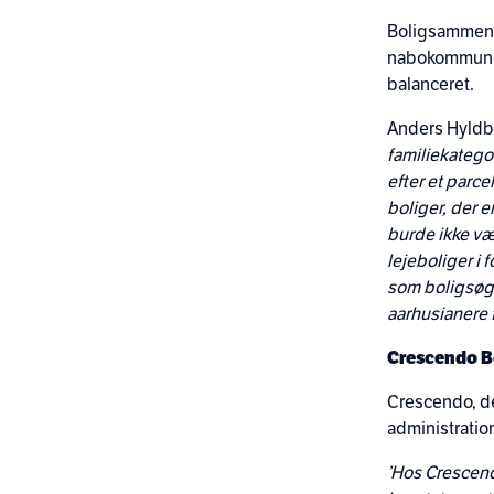
Boligsammens
nabokommunern
balanceret.
Anders Hyldbo
familiekatego
efter et parce
boliger, der e
burde ikke vær
lejeboliger i
som boligsøge
aarhusianere fl
Crescendo Bo
Crescendo, de
administratio
’Hos Crescend