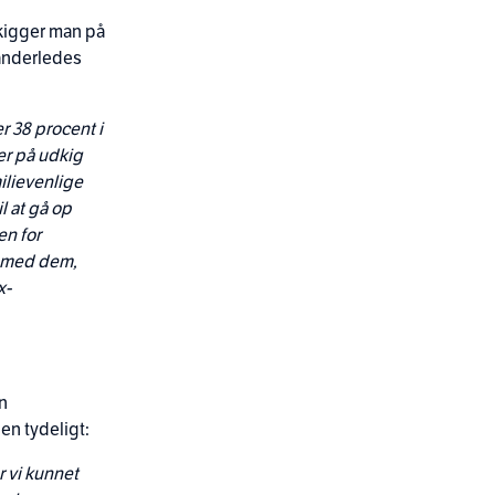
kigger man på
 anderledes
r 38 procent i
er på udkig
ilievenlige
l at gå op
en for
e med dem,
x-
en
en tydeligt:
 vi kunnet