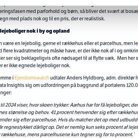
en perfekte studie- og kulturby. Her vil man gerne bo – Men når s
bleringsfasen med parforhold og børn, så bliver det svært at bosæt
n med plads nok og til en pris, der er realistisk.
lejeboliger nok i by og opland
 være en lejebolig, gerne et rækkehus eller et parcelhus, men le
 flere kvadratmeter og måske have, er der ikke nok af i og omkrin
er ser sig beklageligvis ofte nødsaget til at flytte væk. Men her s
r er ikke egnede lejeboliger nok.
lumme i
Ejendomswatch
udtaler Anders Hyldborg, adm. direktør f
ata Insights sig om udfordringen på baggrund af portalens 120.
inger:
til 2024 viser, hvor skoen trykker: Aarhus har for få lejeboliger, der
nes størrelse og behov. 41 procent henvender sig efter rækkehu
nder sig efter parcelhuse. Hvis du matcher det op med udbudde
år regnestykket dårligt op. Det er nemlig kun seks procent af leje
r rækkehuse, mens parcelhusene kun tegner sig for to procent.’