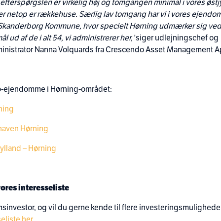
 efterspørgslen er virkelig høj og tomgangen minimal i vores øst
der netop er rækkehuse. Særlig lav tomgang har vi i vores ejendo
 Skanderborg Kommune, hvor specielt Hørning udmærker sig ved
ål ud af de i alt 54, vi administrerer her,’
siger udlejningschef og
nistrator Nanna Volquards fra Crescendo Asset Management A
-ejendomme i Hørning-området:
ning
ohaven Hørning
jylland – Hørning
ores interesseliste
sinvestor, og vil du gerne kende til flere investeringsmulighed
eliste her
.