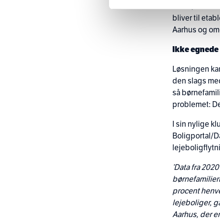
kilder, som d
bliver til eta
Aarhus og omeg
Ikke egnede 
Løsningen kan
den slags med
så børnefamili
problemet: De
I sin nylige k
Boligportal/D
lejeboligflytn
’Data fra 2020 
børnefamilier
procent henve
lejeboliger, g
Aarhus, der e