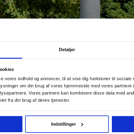
Detaljer
ookies
se vores indhold og annoncer, til at vise dig funktioner til sociale
oplysninger om din brug af vores hjemmeside med vores partnere i
ysepartnere. Vores partnere kan kombinere disse data med andr
et fra din brug af deres tjenester.
rks nye rapport vidner om historisk lav tomgang for lejeb
gion Midtjylland – Tomgangen rammer det laveste niveau sid
Indstillinger
bekendt en dejlig by, der flere gange er kåret af nationale og in