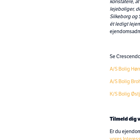
konstatere, at
lejeboliger, 
Silkeborg og
ét ledigt lejem
ejendomsadmi
Se Crescendo
A/S Bolig Hør
A/S Bolig Br
K/S Bolig Øst
Tilmeld dig v
Er du ejendom
vores Interess