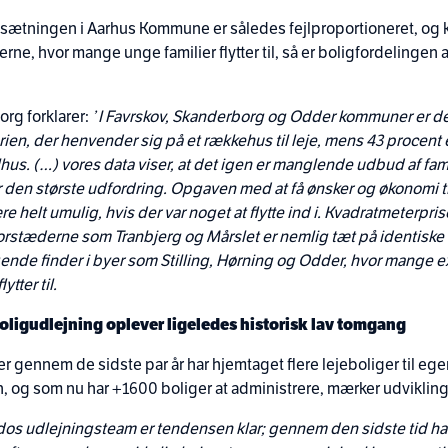
ætningen i Aarhus Kommune er således fejlproportioneret, og 
e, hvor mange unge familier flytter til, så er boligfordelingen
rg forklarer:
’ I Favrskov, Skanderborg og Odder kommuner er de
rien, der henvender sig på et rækkehus til leje, mens 43 procent 
lhus. (…) vores data viser, at det igen er manglende udbud af fam
r den største udfordring.
Opgaven med at få ønsker og økonomi ti
e helt umulig, hvis der var noget at flytte ind i. Kvadratmeterpris
 forstæderne som Tranbjerg og Mårslet er nemlig tæt på identisk
nde finder i byer som Stilling, Hørning og Odder, hvor mange e
ytter til.
ligudlejning oplever ligeledes historisk lav tomgang
r gennem de sidste par år har hjemtaget flere lejeboliger til eg
n, og som nu har +1600 boliger at administrere, mærker udvikling
os udlejningsteam er tendensen klar; gennem den sidste tid har